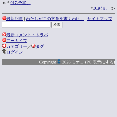
≪ *.
017-予兆。
#.
019-涙。
≫
最新記事
|
わたしがこの文章を書くわけ。
|
サイトマップ
最新コメント・トラバ
アーカイブ
カテゴリー
／
タグ
ログイン
Copyright
2026 ミオコ (
PC 表示にする
)