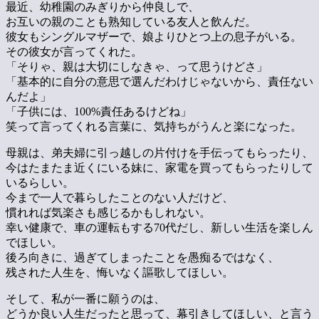
最近、幼稚園のみぎりから仲良しで、
お互いの親のことも熟知している友人と飲んだ。
彼女もシングルマザーで、娘よりひとつ上の息子がいる。
その彼女が言ってくれた。
「そりゃ、親は大切にしなきゃ、って思うけどさ」
「基本的に自分の意思で選んだわけじゃないから、責任ない
んだよ」
「子供には、100%責任あるけどね」
笑って言ってくれる言葉に、気持ちがうんと楽になった。
母親は、弟夫婦に引っ越しの片付けを手伝ってもらったり、
今はたまたま近くにいる妹に、家電を買ってもらったりして
いるらしい。
今まで一人で暮らしたことのない人だけど、
慣れれば気楽さも感じるかもしれない。
幸い健康で、車の運転もする70代だし、新しい生活を楽しん
でほしい。
後ろ向きに、過ぎてしまったことを愚痴るではなく、
残された人生を、悔いなく謳歌してほしい。
そして、私が一番に願うのは、
どうか良い人生だったと思って、幕引きしてほしい、と言う