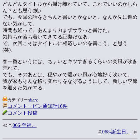
どんどんタイトルから掛け離れていて、これでいいのかしら
ん？とも思う(笑)
でも、今回の話をきちんと書いとかないと、なんか先に進め
ない気がして。
時間も経って、あんまり力まずサラっと書けた。
気持ちが落ち着いてきてる証拠だなあ。
で、次回こそはタイトルに相応しいのを書こう、と思う
(笑)。
春一番というには、ちょいとキツすぎるくらいの突風が吹き
荒れて。
でも、そのあとは、穏やかで暖かい風が心地好く吹いて。
我が家もそんな移り変わりをなぞるようにして、新しい季節
を迎えた気がする。
カテゴリー:
diary
コメント・ピン通知計16件
コメント投稿
≪ *.
066-至福。
#.
068-誕生日。
≫