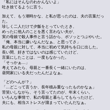
「私にはそんなのわかんないよ」
吐き捨てるように言う。
加えて、もう潮時かな、と私が思ったのは、夫の言葉だっ
た。
珍しく二人だけで夕飯をとっていたとき、
めったに他人のことを悪く言わない夫が、
実の母娘で殺人事件と言う話から、ポソッとつぶやいた。
「俺、本当に嫌いなんだなぁ、と思ってさ」
私の母親に対して、本当に初めて気持ちを口に出した。
長い間、好きではないのは感じていたけど、
言葉にしたことは、一度もなかった。
「そっかぁ…」
考えてみたら、母親と一番長く一緒にいたのは、
昼間家にいる夫だったんだよなぁ。
「どのへんが？」
「…どこって言うか、長年積み重なったものかなぁ」
苦笑いしながら、そう言ってたのが、年末くらい。
いろんな事情で、私の母親と暮らしてもらったけど、
夫にも、相当ストレスが溜まっていたんだなぁ。