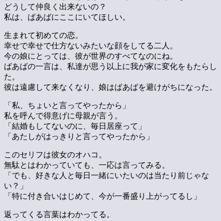
どうして仲良く出来ないの？
私は、ばあばにここにいてほしい。
生まれて初めての恋。
幸せで幸せで仕方ないみたいな顔をしてる二人。
今の娘にとっては、彼が世界のすべてなのにね。
ばあばの一言は、私達が思う以上に我が家に変化をもたらし
た。
彼は遠慮して来なくなり、娘はばあばを避けがちになった。
「私、ちょいと言ってやったから」
私を呼んで得意げに母親が言う。
「結婚もしてないのに、毎日居座って」
「あたしがはっきりと言ってやったから」
このセリフは彼女のオハコ。
無駄とはわかっていても、一応は言ってみる。
「でも、好きな人と毎日一緒にいたいのは当たり前じゃな
い？」
「特に付き合いはじめて、今が一番盛り上がってるし」
返ってくる言葉はわかってる。